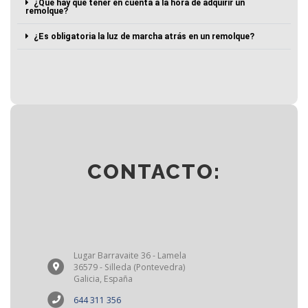
¿Qué hay que tener en cuenta a la hora de adquirir un
remolque?
¿Es obligatoria la luz de marcha atrás en un remolque?
CONTACTO:
Lugar Barravaite 36 - Lamela
36579 - Silleda (Pontevedra)
Galicia, España
644 311 356